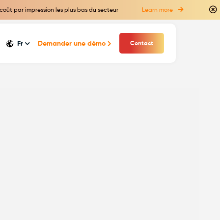
coût par impression les plus bas du secteur
Learn more
Fr
Demander une démo
Contact