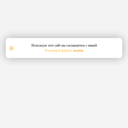
Используя этот сайт вы соглашаетесь с нашей
Политикой файлов cookie
Show Filter
5 roles across
all locations
and
all teams
Export Sales Assistant/Executive
Sales
Surrey