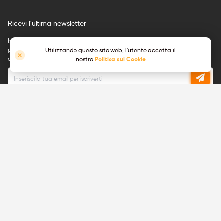
Ricevi l'ultima newsletter
Iscriviti per ricevere aggiornamenti via e-mail su annunci di nuovi
prodotti, aggiornamenti tecnici, eventi ai quali parteciperemo e altro
Utilizzando questo sito web, l'utente accetta il
ancora.
nostro
Politica sui Cookie
Puoi annullare l'iscrizione in qualsiasi momento.
Leggi la nostra Informativa sulla privacy
Unisciti a noi, stiamo effettuando
assunzioni!
Vedi le
posizioni
Sei pronto per una svolta nella tua
aperte
carriera e vuoi lavorare in una start-up
con grandi ambizioni? Unisciti a noi!