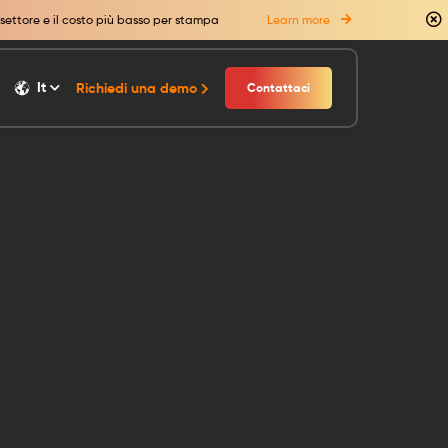
 settore e il costo più basso per stampa
Learn more
It
Richiedi una demo
Contattaci