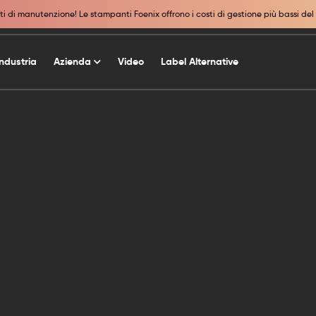
i di manutenzione! Le stampanti Foenix offrono i costi di gestione più bassi del
Industria
Azienda
Video
Label Alternative