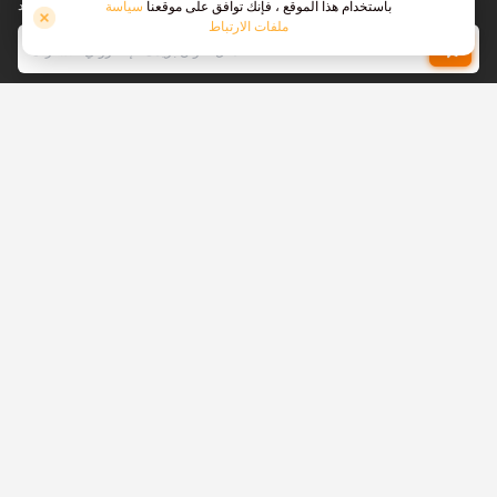
الفنية والمعارض التجارية التي سنحضرها والمزيد
باستخدام هذا الموقع ، فإنك توافق على موقعنا
سياسة
ملفات الارتباط
.يمكنك إلغاء الاشتراك في أي وقت
اقرأ سياسة الخصوصية الخاصة بنا
!انضم إلينا ، نحن نوظف
عرض
عروض
!هل أنت مستعد لتغيير مهنتك؟ هل تريد العمل
العمل
في شركة ناشئة ذات طموحات كبيرة؟ انضم
إلينا
منتجات
طابعات