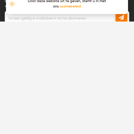
productaankondigingen, technische updates, shows die we bij zullen
Door deze website uit te geven, stemt u in met
wonen en meer.
ons
cookiebeleid
U kunt zich op elk moment weer afmelden.
Lees ons privacybeleid
Sluit u bij ons aan, wij zijn aan het
werven!
Bekijk
vacatures
Bent u toe aan een carrièreswitch en wilt
u werken in een start-up met grote
ambities? Doe mee!
Producten