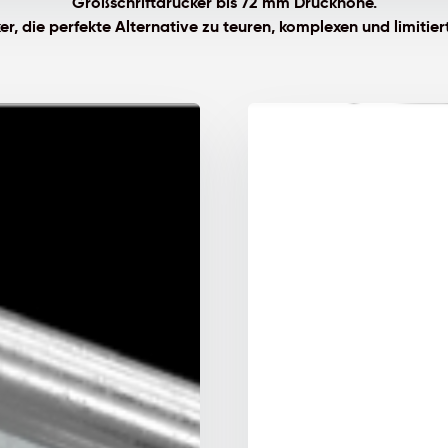
Großschriftdrucker bis 72 mm Druckhöhe.
r, die perfekte Alternative zu teuren, komplexen und limitier