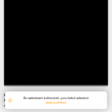
Birincil Ambalajlama Kodlama Çözümü
Bu websitesini kullanarak, şunu kabul edersiniz
FX ONE Remote yazıcı, ürünlerinizi işaretlemek için en uygun
çerez politikası
maliyetli çözüm