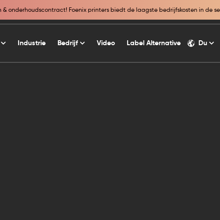
& onderhoudscontract! Foenix printers biedt de laagste bedrijfskosten in de se
Du
g
Industrie
Bedrijf
Video
Label Alternative