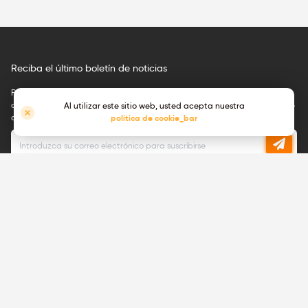
Reciba el último boletín de noticias
Regístrese para recibir información por correo electrónico sobre los
anuncios de nuevos productos, actualizaciones técnicas, ferias a las que
Al utilizar este sitio web, usted acepta nuestra
asistiremos y mucho más.
política de cookie_bar
Puede cancelar su suscripción en cualquier momento.
Lea nuestra política de privacidad
Únase a nosotros, ¡estamos
contratando!
Ver
vacantes
¿Listo para un cambio de carrera y
quieres trabajar en una start-up con