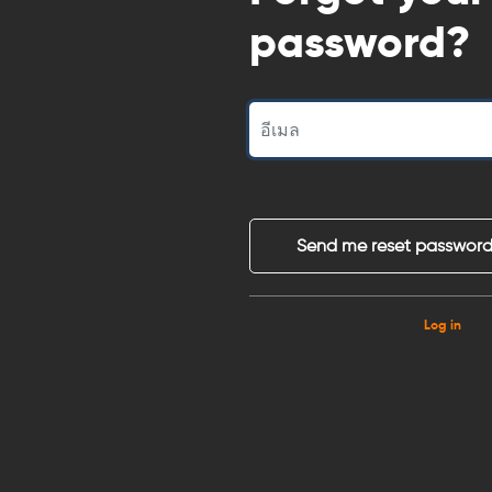
password?
Log in