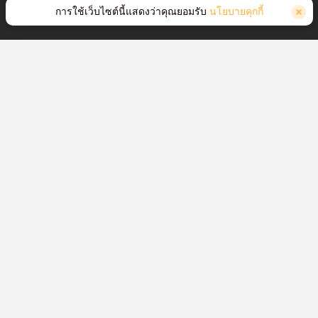
การใช้เว็บไซต์นี้แสดงว่าคุณยอมรับ
นโยบายคุกกี้
างเทคนิค แสดงว่าเราจะเข้าร่วม
เข้าร่วมกับเรา เรากำลังจ้าง
พร้อมสำหรับการเปลี่ยนแปลงในอาชีพและ
ความทะเยอทะยานอันยิ่งใหญ่? เข้าร่วม