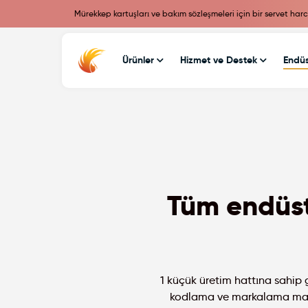
Mürekkep kartuşları ve bakım sözleşmeleri için bir servet har
Ürünler
Hizmet ve Destek
Endüs
Tüm endüst
1 küçük üretim hattına sahip 
kodlama ve markalama maliy