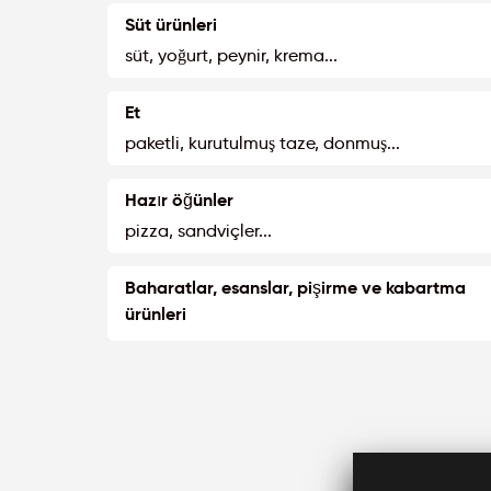
Süt ürünleri
süt, yoğurt, peynir, krema...
Et
paketli, kurutulmuş taze, donmuş...
Hazır öğünler
pizza, sandviçler...
Baharatlar, esanslar, pişirme ve kabartma
ürünleri