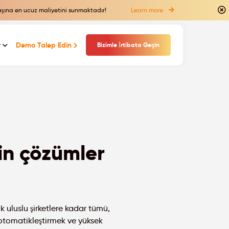
başına en ucuz maliyetini sunmaktadır!
Learn more
r
Demo Talep Edin
Bizimle İrtibata Geçin
in çözümler
 uluslu şirketlere kadar tümü,
otomatikleştirmek ve yüksek