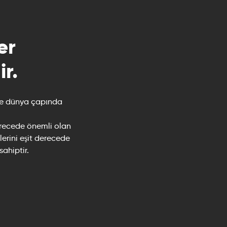
er
r.
nde dünya çapında
derecede önemli olan
lerini eşit derecede
ahiptir.