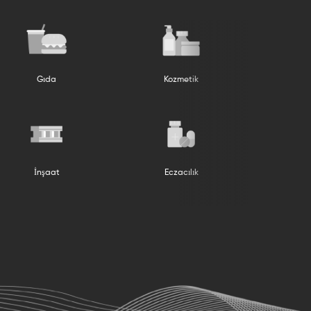
a
Kozmetik
Ekstrüzyon
İnşaat
Eczacılık