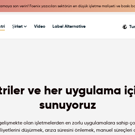
camaya son verin! Foenix yazıcıları sektörün en düşük işletme maliyeti ve baskı 
tri
Şirket
Video
Label Alternative
Tu
riler ve her uygulama iç
sunuyoruz
gelişmekte olan işletmelerden en zorlu uygulamalara sahip çok
etlerini düşürmek, arıza süresini önlemek, manuel süreçleri 