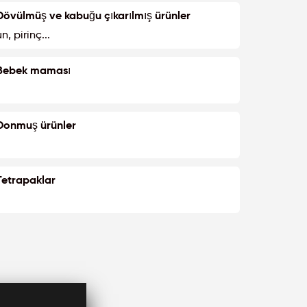
Dövülmüş ve kabuğu çıkarılmış ürünler
un, pirinç...
Bebek maması
Donmuş ürünler
Tetrapaklar