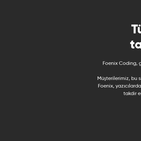
T
t
Foenix Coding, g
Müşterilerimiz, bu 
Foenix, yazıcılarda
takdir 