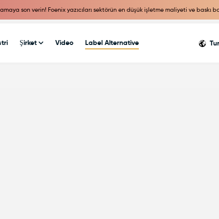
camaya son verin! Foenix yazıcıları sektörün en düşük işletme maliyeti ve baskı 
tri
Şirket
Video
Label Alternative
Tu