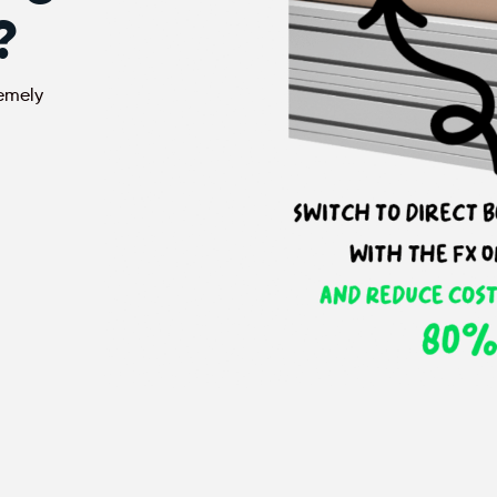
?
remely