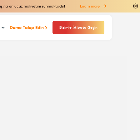
başına en ucuz maliyetini sunmaktadır!
Learn more
r
Demo Talep Edin
Bizimle İrtibata Geçin