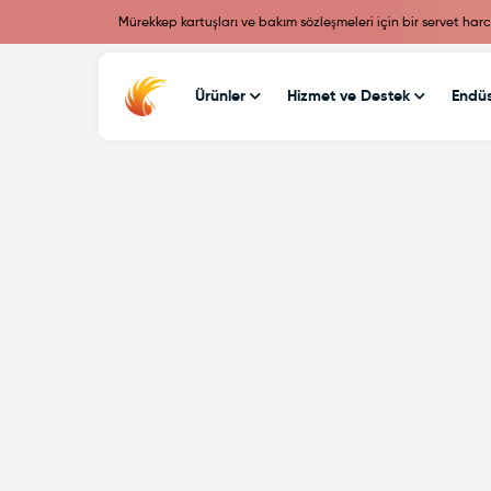
Mürekkep kartuşları ve bakım sözleşmeleri için bir servet har
Ürünler
Hizmet ve Destek
Endüs