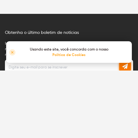
Obtenha o último boletim de notícias
Inscreva-se para receber atualizações de e-mail sobre anúncios de
novos produtos, atualizações técnicas, mostrar que vamos participar e
Usando este site, você concorda com o nosso
muito mais.
Política de Cookies
Você pode cancelar a inscrição a qualquer momento.
Leia nossa política de privacidade
Junte-se a nós, estamos
contratando!
Exibir
aberturas
Pronto para uma mudança de carreira e
quer trabalhar em uma start-up com